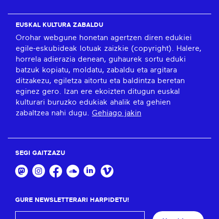
EUSKAL KULTURA ZABALDU
Orohar webgune honetan agertzen diren edukiei
egile-eskubideak lotuak zaizkie (copyright). Halere,
horrela adierazia denean, guhaurek sortu eduki
batzuk kopiatu, moldatu, zabaldu eta argitara
ditzakezu, egiletza aitortu eta baldintza beretan
eginez gero. Izan ere ekoizten ditugun euskal
kulturari buruzko edukiak ahalik eta gehien
zabaltzea nahi dugu.
Gehiago jakin
SEGI GAITZAZU
GURE NEWSLETTERARI HARPIDETU!