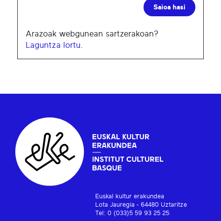
Saioa hasi
Arazoak webgunean sartzerakoan?
Laguntza lortu
.
Euskal kultur erakundea
Lota Jauregia - 64480 Uztaritze
Tel: 0 (033)5 59 93 25 25