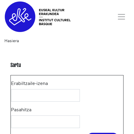
Hasiera
Sartu
Erabiltzaile-izena
Pasahitza